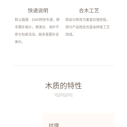
快递说明
合木工艺
默认圆通、EMS特快专递；顺
梳齿与梳背为垂直纹理拼接，
丰需补差价；港澳台、海外不
部分产品梳齿也是由拼接工艺
参与包邮活动，联系客服补足
而成。
差价。
木质的特性
纹理