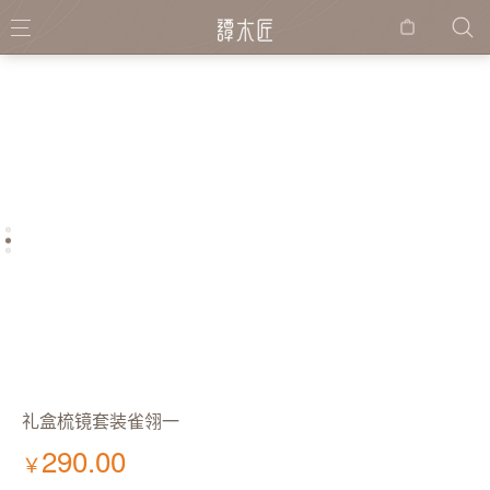
购物
袋
礼盒梳镜套装雀翎一
290.00
￥