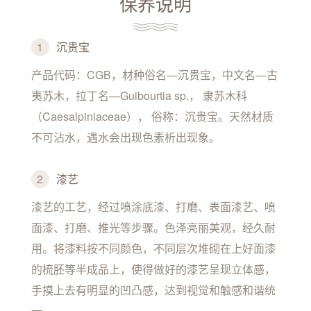
保养说明
1
沉贵宝
产品代码：CGB，材种俗名—沉贵宝，中文名—古
夷苏木，拉丁名—Guibourtia sp.， 隶苏木科
（Caesalpiniaceae）， 俗称：沉贵宝。天然材质
不可沾水，遇水会出现色素析出现象。
2
漆艺
漆艺的工艺，经过喷涂底漆、打磨、表面漆艺、喷
面漆、打磨、推光等步骤。色泽亮丽美观，经久耐
用。将漆料按不同颜色，不同层次堆砌在上好面漆
的梳胚等半成品上，使得做好的漆艺呈现立体感，
手摸上去有明显的凹凸感，达到视觉和触感和谐统
一。