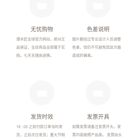
无忧购物
色差说明
谭木匠全球官方网站，绝对正
图片都经过专业设计人员调整
品保证，全店商品全部属于实
色差，但仍不可避免因显示器
拍。七天无理由退换。
造成的偏差。
发货时效
发票开具
16 : 00 之前付款订单当时发
如需发票请备注发票开头。发
货，之后次日发货；重大节假
票内容按照产品类。 发票抬头