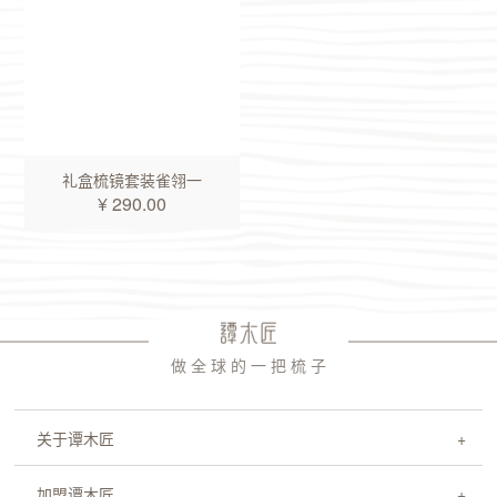
礼盒梳镜套装雀翎一
¥ 290.00
做 全 球 的 一 把 梳 子
关于谭木匠
加盟谭木匠