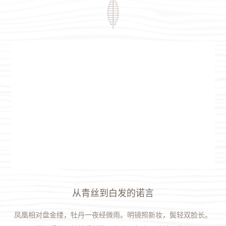
从青丝到白发的诺言
凤凰相对盘金缕，牡丹一夜经微雨。明镜照新妆，鬓轻双脸长。