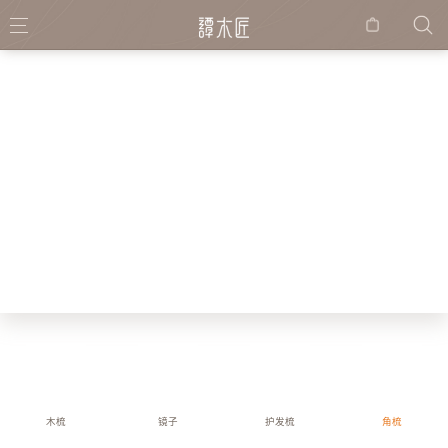
购物
袋
木梳
镜子
护发梳
角梳