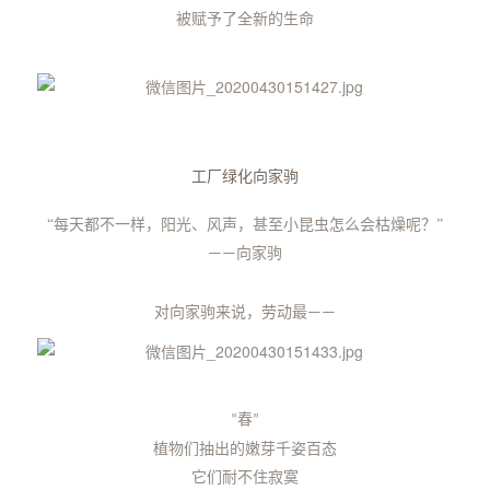
被赋予了全新的生命
工厂绿化向家驹
“
每天都不一样，
阳光、风声，甚至小昆虫怎么会枯燥呢？”
向家驹
——
对向家驹来说，
劳动最
——
春
“
”
植物们抽出的嫩芽千姿百态
它们耐不住寂寞