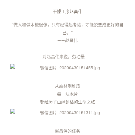
干燥工序赵昌伟
“做人和做木梳很像
，
只有经得起考验
，
才能蜕变成更好的自
己
。
”
赵昌伟
——
对赵昌伟来说，
劳动最
——
从森林到堆场
每一块木片
都经历了由绿到枯的生命之旅
赵昌伟的任务