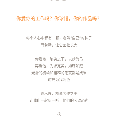
你爱你的工作吗？你珍惜，你的作品吗？
每个人心中都有一颗
，
名叫
自己
的种子
“
”
而劳动，让它茁壮长大
你看她，笔尖之下，以梦为马
再看他，为求完美，如琢如磨
光滑的梳齿和粗糙的老茧都是成果
时光为我润色
谭木匠，梳说劳作之美
让我们一起听一听
，
他们的劳动心声
①