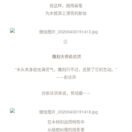
就这样，她用画笔
为木梳添上漂亮的新妆
⑥
雕刻大师俞达洪
“
木头本身就充满灵气，
雕刻只不过，还原了它的生动。”
俞达洪
——
对俞达洪来说，
劳动最
——
在木材的自然特性中
从结疤纠缠的线条里