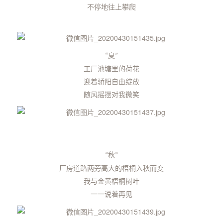
不停地往上攀爬
夏
“
”
工厂池塘里的荷花
迎着骄阳自由绽放
随风摇摆对我微笑
秋
“
”
厂房道路两旁高大的梧桐入秋而变
我与金黄梧桐树叶
一一说着再见