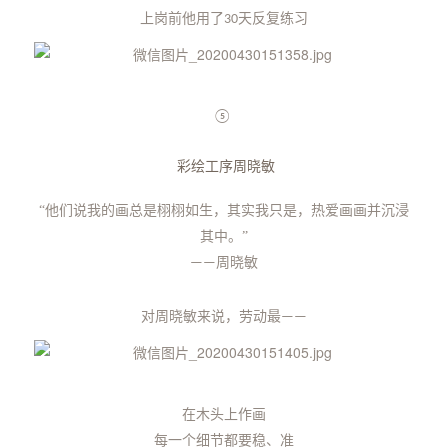
上岗前他用了
天反复练习
30
⑤
彩绘工序周晓敏
“
他们说我的画总是栩栩如生，
其实我只是，热爱画画并沉浸
其中。”
周晓敏
——
对周晓敏来说，
劳动最
——
在木头上作画
每一个细节都要稳、准