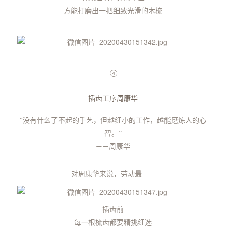
方能打磨出一把细致光滑的木梳
④
插齿工序周康华
“
没有什么了不起的手艺，
但越细小的工作，越能磨炼人的心
智。”
周康华
——
对周康华来说，
劳动最
——
插齿前
每一根梳齿都要精挑细选