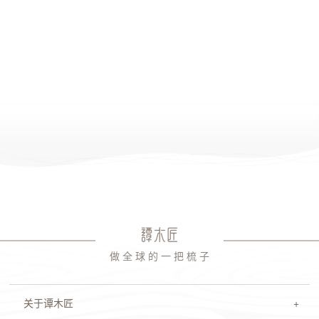
做 全 球 的 一 把 梳 子
关于谭木匠