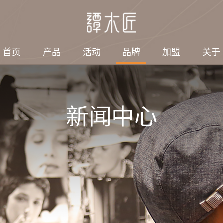
首页
产品
活动
品牌
加盟
关于
新闻中心
绍
探索
加盟规划
社会责任
集团结构
电子刊物
联系
会带来什么变
工艺品有限公司
子
匠人故事
谭木匠借力海外加盟商
集团结构
2023年/第12期
筹防护物资 126万只手
旅游发展有限公司
梳
感动顾客
2023年/第11期
套发往武汉医院​
情
珠
2023年/第10期
谭木匠爱心小组走进句
容市边城镇医养中心
他
2023年/第9期
全部 >
全部 >