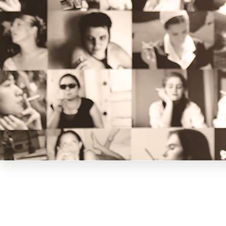
谭木匠×2023苏州文博会 | 栉佩之
美——第七届谭木匠设计大赛成果
展
全部 >