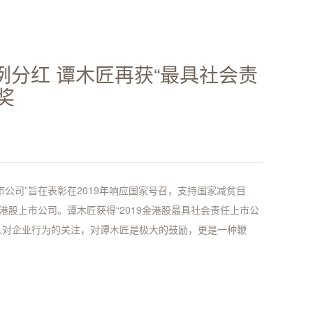
例分红 谭木匠再获“最具社会责
奖
上市公司”旨在表彰在2019年响应国家号召，支持国家减贫目
港股上市公司。谭木匠获得“2019金港股最具社会责任上市公
人对企业行为的关注，对谭木匠是极大的鼓励，更是一种鞭