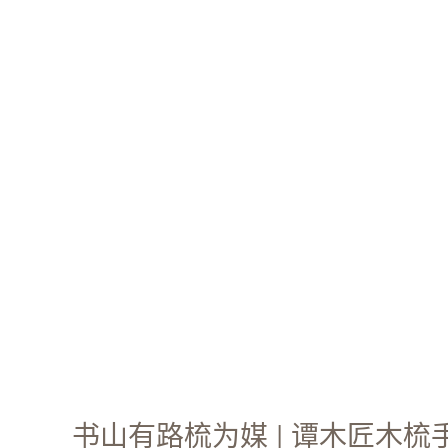
书山有路梳为媒 | 谭木匠木