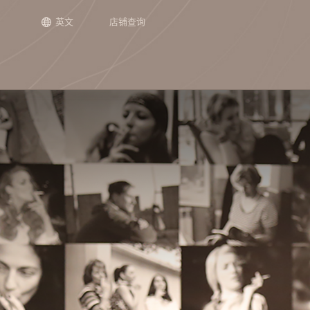
英文
店铺查询
场景
正在发生
新闻
加盟介绍
集团介绍
品牌历程
工艺
往期精彩
加盟流程
子公司介
店面形象
申请加盟
通用单品
『栉佩之美』2023第七届谭木匠
创造美好生活 做世界上最漂亮的
关于谭木匠
礼盒甄选
开始
木梳
坚持梳头21天，
重庆谭木匠
镜
设计大赛
木梳 ——谭木匠公司入选首批“美
化？
心意礼赠
宗旨与使命
喜事连连
第一阶段：起步
护发梳
江苏谭木匠
角
丽工坊”项目
全部 >
爱的百态，皆可梳
时光经典
产品定位
联名之作
第二阶段：探索
镜梳套装
手
从“心”出发，从“新”出发 ——谭木
全部 >
匠三十周年庆典暨2023加盟商年
第三阶段：成长
手镯
其
会圆满落幕
第四阶段：突破